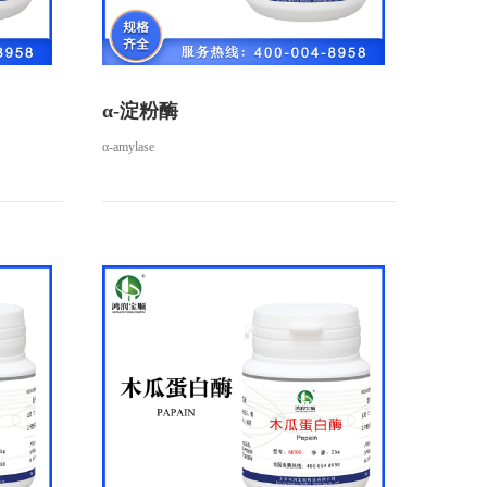
α-淀粉酶
α-amylase