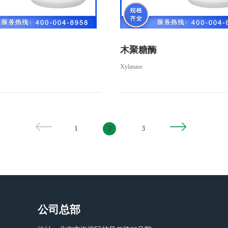
木聚糖酶
Xylanase
1
2
3
公司总部