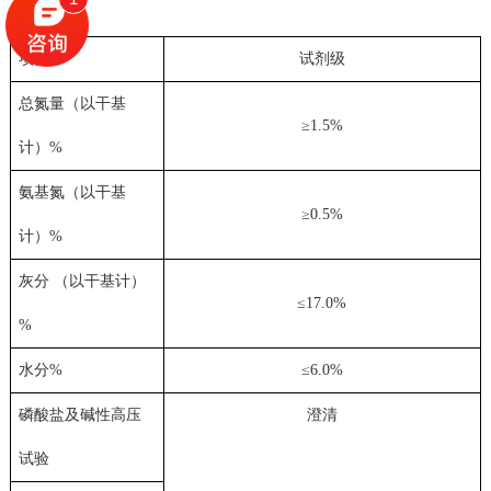
项目
试剂级
总氮量（以干基
≥
1.5%
计）
%
氨基氮（以干基
≥
0.5%
计）
%
灰分 （以干基计）
≤
17.0%
%
水分
%
≤
6.0%
磷酸盐及碱性高压
澄清
试验