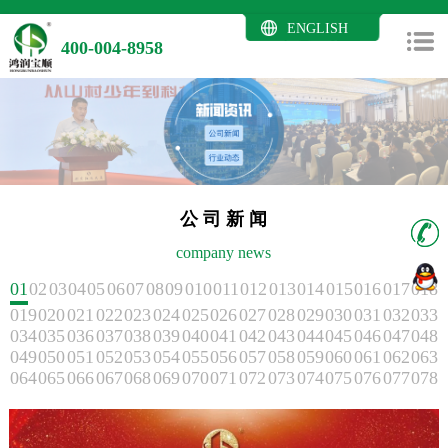
ENGLISH
400-004-8958
公 司 新 闻
company news
01
02
03
04
05
06
07
08
09
010
011
012
013
014
015
016
017
018
019
020
021
022
023
024
025
026
027
028
029
030
031
032
033
034
035
036
037
038
039
040
041
042
043
044
045
046
047
048
049
050
051
052
053
054
055
056
057
058
059
060
061
062
063
064
065
066
067
068
069
070
071
072
073
074
075
076
077
078