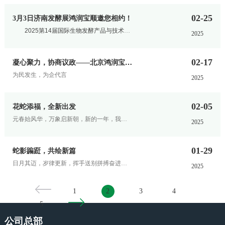
02-25
3月3日济南发酵展鸿润宝顺邀您相约！
2025第14届国际生物发酵产品与技术装备展览会
2025
02-17
凝心聚力，协商议政——北京鸿润宝顺董事长蒲强春参加政协会议
为民发生，为企代言
2025
02-05
花蛇添福，全新出发
元春始风华，万象启新朝，新的一年，我们将在全新的战略指引下...
2025
01-29
蛇影蹁跹，共绘新篇
日月其迈，岁律更新，挥手送别拼搏奋进的2024年
2025
1
2
3
4
5
公司总部